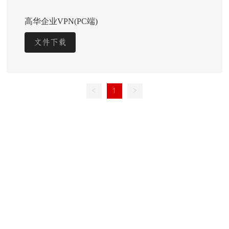
高华企业VPN(PC端)
文件下载
<
1
>
南京高华科技股份有限公司
客服热线：
400-688-7199
传真：
025-85329493
地址：江苏省南京经济技术开发区栖霞大道66号
网址：
http://www.govagroup.com